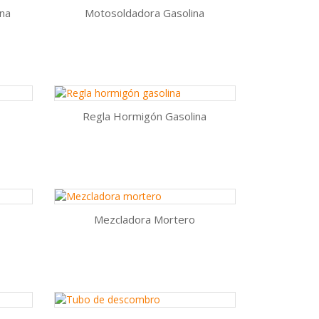
ina
Motosoldadora Gasolina
Vista rápida

AÑADIR AL CARRITO
Regla Hormigón Gasolina
Vista rápida

AÑADIR AL CARRITO
Mezcladora Mortero
Vista rápida

AÑADIR AL CARRITO