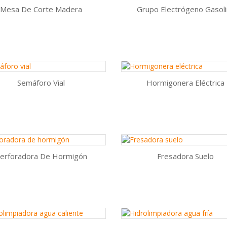
Mesa De Corte Madera
Grupo Electrógeno Gasol
Vista rápida
Vista rápida


AÑADIR AL CARRITO
AÑADIR AL CARRITO
Semáforo Vial
Hormigonera Eléctrica
Vista rápida
Vista rápida


AÑADIR AL CARRITO
AÑADIR AL CARRITO
erforadora De Hormigón
Fresadora Suelo
Vista rápida
Vista rápida


AÑADIR AL CARRITO
AÑADIR AL CARRITO