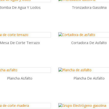
Bomba De Agua Y Lodos
Tronzadora Gasolina
Vista rápida
Vista rápida


AÑADIR AL CARRITO
AÑADIR AL CARRITO
Mesa De Corte Terrazo
Cortadora De Asfalto
Vista rápida
Vista rápida


AÑADIR AL CARRITO
AÑADIR AL CARRITO
Plancha Asfalto
Plancha De Asfalto
Vista rápida
Vista rápida


AÑADIR AL CARRITO
AÑADIR AL CARRITO