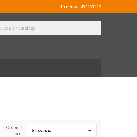
Llámenos:
699135129

Ordenar

Relevancia
por: