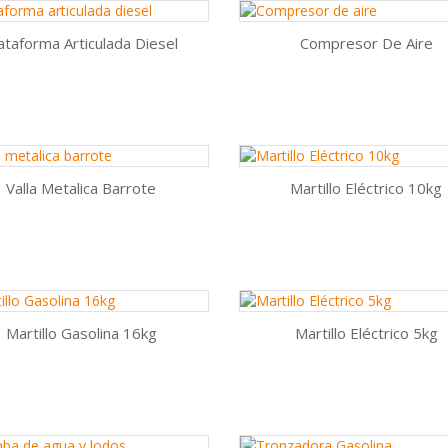
ataforma Articulada Diesel
Compresor De Aire
Vista rápida
Vista rápida


AÑADIR AL CARRITO
AÑADIR AL CARRITO
Valla Metalica Barrote
Martillo Eléctrico 10kg
Vista rápida
Vista rápida


AÑADIR AL CARRITO
AÑADIR AL CARRITO
Martillo Gasolina 16kg
Martillo Eléctrico 5kg
Vista rápida
Vista rápida


AÑADIR AL CARRITO
AÑADIR AL CARRITO