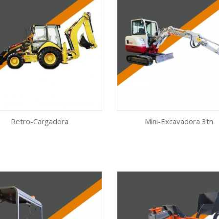
Retro-Cargadora
Mini-Excavadora 3tn
Vista rápida
Vista rápida


AÑADIR AL CARRITO
AÑADIR AL CARRITO