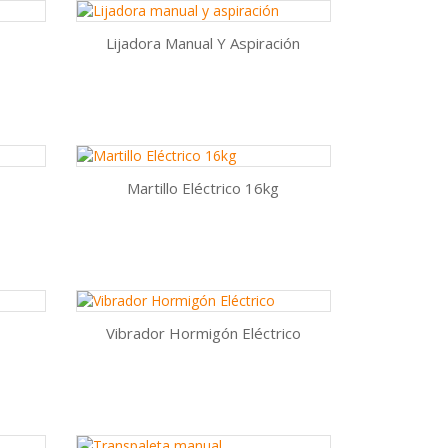
Lijadora Manual Y Aspiración
Vista rápida

AÑADIR AL CARRITO
Martillo Eléctrico 16kg
Vista rápida

AÑADIR AL CARRITO
Vibrador Hormigón Eléctrico
Vista rápida

AÑADIR AL CARRITO