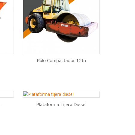
Rulo Compactador 12tn
Vista rápida

AÑADIR AL CARRITO
r
Plataforma Tijera Diesel
Vista rápida

AÑADIR AL CARRITO