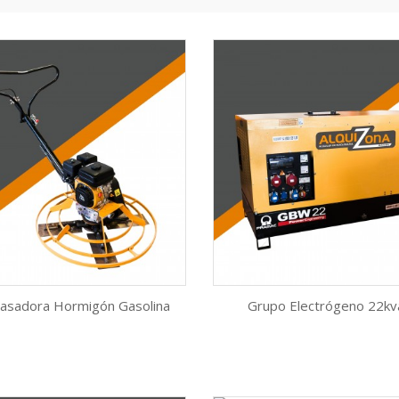
tasadora Hormigón Gasolina
Grupo Electrógeno 22kv
Vista rápida
Vista rápida


AÑADIR AL CARRITO
AÑADIR AL CARRITO