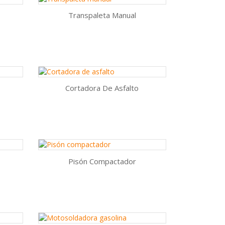
Transpaleta Manual
Vista rápida

AÑADIR AL CARRITO
Cortadora De Asfalto
Vista rápida

AÑADIR AL CARRITO
Pisón Compactador
Vista rápida

AÑADIR AL CARRITO