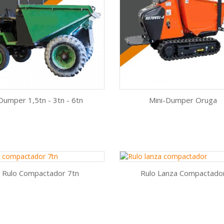
Dumper 1,5tn - 3tn - 6tn
Mini-Dumper Oruga
Vista rápida
Vista rápida


AÑADIR AL CARRITO
AÑADIR AL CARRITO
Rulo Compactador 7tn
Rulo Lanza Compactado
Vista rápida
Vista rápida


AÑADIR AL CARRITO
AÑADIR AL CARRITO