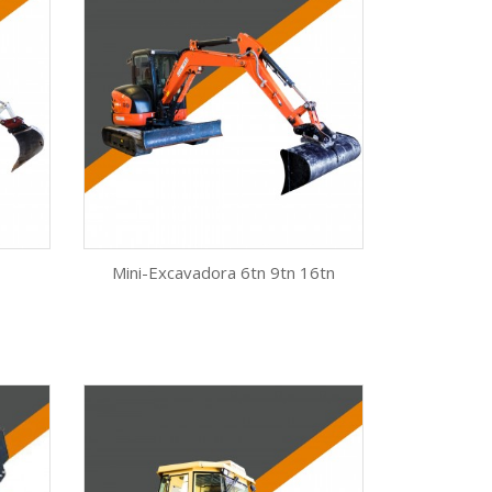
Mini-Excavadora 6tn 9tn 16tn
Vista rápida

AÑADIR AL CARRITO